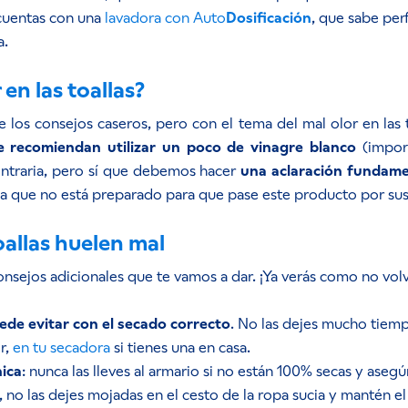
cuentas con una
lavadora con Auto
Dosificación
, que sabe pe
a.
 en las toallas?
los consejos caseros, pero con el tema del mal olor en las
e recomiendan utilizar un poco de vinagre blanco
(import
ontraria, pero sí que debemos hacer
una aclaración fundamen
ya que no está preparado para que pase este producto por su
oallas huelen mal
sejos adicionales que te vamos a dar. ¡Ya verás como no volver
ede evitar con el secado correcto
. No las dejes mucho tiemp
r,
en tu secadora
si tienes una en casa.
nica
: nunca las lleves al armario si no están 100% secas y aseg
, no las dejes mojadas en el cesto de la ropa sucia y mantén e