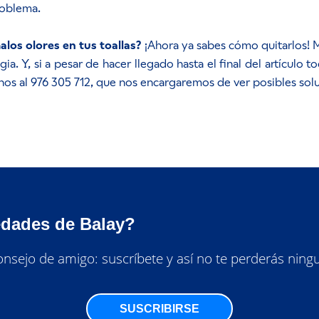
roblema.
los olores en tus toallas?
¡Ahora ya sabes cómo quitarlos! M
ia. Y, si a pesar de hacer llegado hasta el final del artícul
nos al 976 305 712, que nos encargaremos de ver posibles sol
edades de Balay?
nsejo de amigo: suscríbete y así no te perderás ning
SUSCRIBIRSE