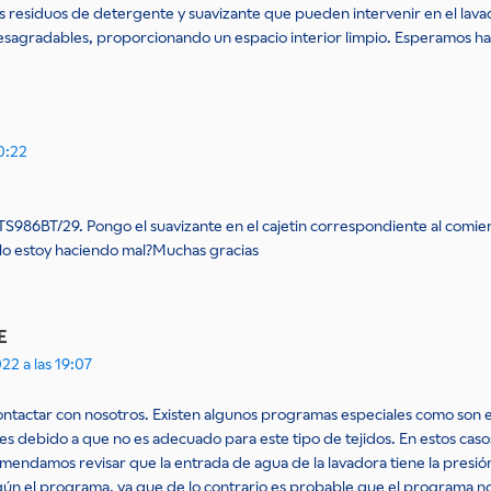
s residuos de detergente y suavizante que pueden intervenir en el lavad
esagradables, proporcionando un espacio interior limpio. Esperamos ha
20:22
S986BT/29. Pongo el suavizante en el cajetin correspondiente al comienz
 lo estoy haciendo mal?Muchas gracias
E
22 a las 19:07
contactar con nosotros. Existen algunos programas especiales como son 
o es debido a que no es adecuado para este tipo de tejidos. En estos casos
endamos revisar que la entrada de agua de la lavadora tiene la presió
 el programa, ya que de lo contrario es probable que el programa no s