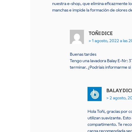
nuestra e-shop, que elimina eficazmente lo
manchas e impide la formación de olores d
TOÑI
DICE
1 agosto, 2022 a las 
Buenas tardes
Tengo una lavadora Balay E-Nr: 3T
terminar. ¿Podríais informarme si
BALAY
DIC
2 agosto, 20
Hola Toñi, gracias por 
utilizan suavizante. Est
compartimento. Te recom
carga recomendada según