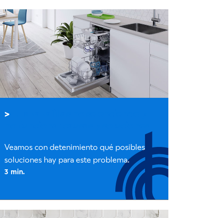
El lavavajillas no se enciende y
no funciona: causas y soluciones
Veamos con detenimiento qué posibles
soluciones hay para este problema.