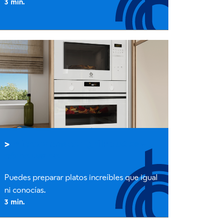
Microondas con grill: qué es y
cómo usarlo
Puedes preparar platos increíbles que igual
ni conocías.