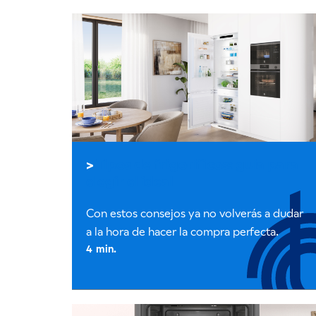
Tipos de frigoríficos: guía para
elegir el ideal
Con estos consejos ya no volverás a dudar
a la hora de hacer la compra perfecta.