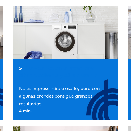
Suavizante en la lavadora:
dónde echarlo y cómo usarlo
No es imprescindible usarlo, pero con
algunas prendas consigue grandes
resultados.