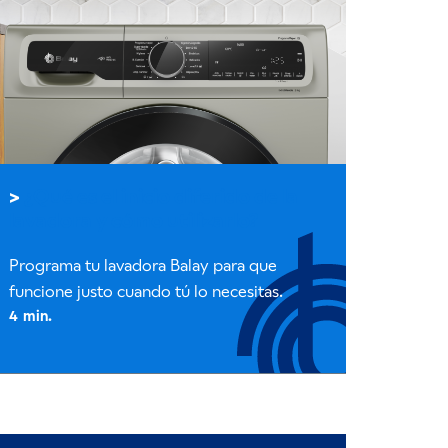
¿Qué es el inicio diferido de la
lavadora y cómo utilizarlo?
Programa tu lavadora Balay para que
funcione justo cuando tú lo necesitas.