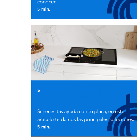
conocer.
Problemas en la placa de
inducción: causas y soluciones
Si necesitas ayuda con tu placa, en este
artículo te damos las principales soluciones.