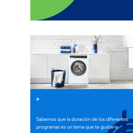
¿Cuál es la duración de los
programas de mi lavadora Balay?
Sabemos que la duración de los diferentes
programas es un tema que te gustaría