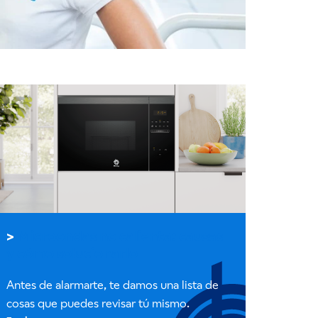
Microondas no calienta: causas
y cómo solucionarlo
Antes de alarmarte, te damos una lista de
cosas que puedes revisar tú mismo.