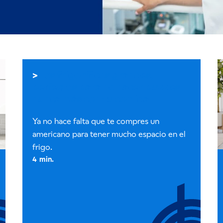
Los frigoríficos grandes,
perfectos para no hacer puzzles
nunca más con tu comida
Ya no hace falta que te compres un
americano para tener mucho espacio en el
frigo.