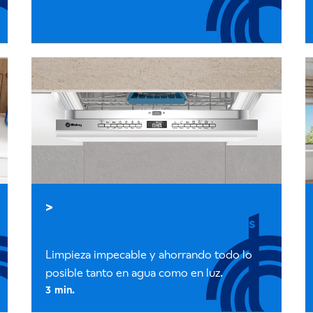
Todo lo que debes saber sobre
el programa ECO del lavavajillas
Limpieza impecable y ahorrando todo lo
posible tanto en agua como en luz.