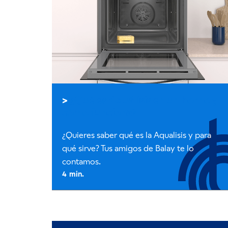
¿Qué es Aquálisis en un horno y
cómo funciona?
¿Quieres saber qué es la Aqualisis y para
qué sirve? Tus amigos de Balay te lo
contamos.