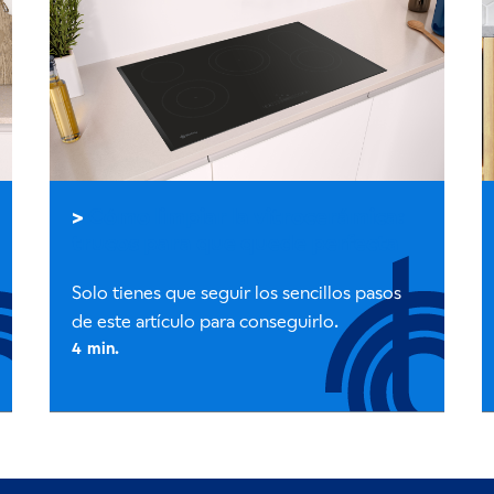
Cómo limpiar la vitrocerámica:
trucos para que quede perfecta
Solo tienes que seguir los sencillos pasos
de este artículo para conseguirlo.