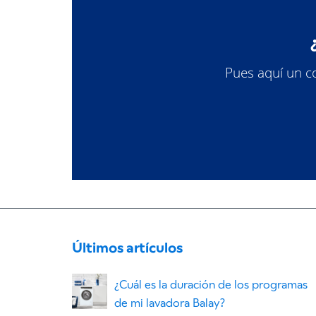
Pues aquí un co
Últimos artículos
¿Cuál es la duración de los programas
de mi lavadora Balay?