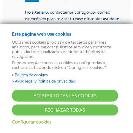
Hola Xenaro, contactamos contigo por correo
electrónico para revisar tu caso e intentar ayudarte.
Un saludo.
Esta página web usa cookies
Responder
Utilizamos cookies propias y de terceros para fines
analíticos, para mejorar nuestros servicios y mostrarte
publicidad personalizada a partir de tus hábitos de
navegación.
CARME PLA MOLA
DICE
Puedes aceptar todas las cookies o configurarlas o
17 abril, 2024 a las 10:40
rechazarlas haciendo click en “Configurar cookies”.
> Política de cookies
Buenos días,
> Aviso legal y Política de privacidad
Compré una campana Balay 3BC065MX, me la han puesto a
una distancia de la placa de inducción, pero resulta que el tubo
ACEPTAR TODAS LAS COOKIES
no llega al techo por unos centímetros y me pide que compre
una extensión pero son casi tan caras como la campana.
RECHAZAR TODAS
Hay algún problema de ponerla más alta para que el tubo
hubiese llegado al techo como por ejemplo a 80 o 90 cm de la
Configurar cookies
placa eléctrica, hay alguna altura máxima?