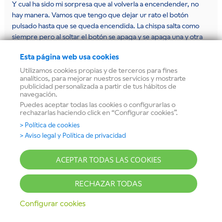
Y cual ha sido mi sorpresa que al volverla a encendender, no
hay manera. Vamos que tengo que dejar ur rato el botón
pulsado hasta que se queda encendida. La chispa salta como
siempre pero al soltar el botón se apaga y se apaga una y otra
vez hasta que pasa un rato y ya se queda. A que puede ser
Esta página web usa cookies
debido? si los mandos estan bien puestos y no hay nada
anormal. Por favor si me podeis dar alguna solución a esto os lo
Utilizamos cookies propias y de terceros para fines
analíticos, para mejorar nuestros servicios y mostrarte
agradecería. Me ha pasado a partir de quitar los mandos para
publicidad personalizada a partir de tus hábitos de
limpiarla bien. Y eso por ser demasiado perfeccionista para
navegación.
todo…….. espero vuestra respuesta.
Puedes aceptar todas las cookies o configurarlas o
rechazarlas haciendo click en “Configurar cookies”.
Yo la verdad es que no encuentro el motivo, pero tal vez haya
hecho algo mal . Un cordial saludo.
> Política de cookies
> Aviso legal y Política de privacidad
Responder
ACEPTAR TODAS LAS COOKIES
BALAY
DICE
4 julio, 2018 a las 11:52
RECHAZAR TODAS
Hola Pepi, gracias por contactar con nosotros. Por lo
Configurar cookies
que nos indicas es posible que los mandos no están
correctamente montados. Te recomendamos