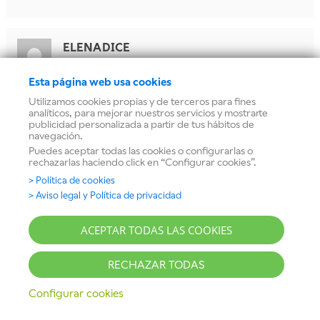
ELENA
DICE
13 febrero, 2019 a las 23:10
Esta página web usa cookies
Buenas. Fallo F18 que representa. No me había pasado nunca.
Utilizamos cookies propias y de terceros para fines
analíticos, para mejorar nuestros servicios y mostrarte
Me ha funcionado muy bien hasta ahora,desde hace más 8
publicidad personalizada a partir de tus hábitos de
años. Gracias
navegación.
Puedes aceptar todas las cookies o configurarlas o
Responder
rechazarlas haciendo click en “Configurar cookies”.
> Política de cookies
BALAY
DICE
> Aviso legal y Política de privacidad
14 febrero, 2019 a las 09:32
ACEPTAR TODAS LAS COOKIES
Hola Elena, gracias por contactar con nosotros. El
error F18 indica que hay una incidencia a la hora de
RECHAZAR TODAS
desaguar. Te recomendamos revisar que el tubo de
desagüe no está doblado ni obstruido y que la bomba
Configurar cookies
de desagüe no está atascada. Puedes ver como
limpiarla en
este vídeo
y en el manual de instrucciones