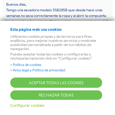
Buenos dias,
Tengo una secadora modelo 3SB285B que desde hace unas
semanas no seca correctamente la ropa y al abrir la compuerta
huele mucho a humedad. ¿Qué puedo hacer para solucionarlo?
Antes nunca había hecho este olor y secaba la ropa
Esta página web usa cookies
correctamente. Mantengo los filtros siempre limpios, además
Utilizamos cookies propias y de terceros para fines
ahora después de cada lavado me aparece el símbolo de limpiar
analíticos, para mejorar nuestros servicios y mostrarte
el filtro, cosa que antes no sucedía. Limpio todos los filtros en
publicidad personalizada a partir de tus hábitos de
navegación.
cada lavado, pero sigue saliendo la ropa húmeda y huele mal el
Puedes aceptar todas las cookies o configurarlas o
tambor.
rechazarlas haciendo click en “Configurar cookies”.
Responder
> Política de cookies
> Aviso legal y Política de privacidad
BALAY
DICE
12 septiembre, 2022 a las 18:50
ACEPTAR TODAS LAS COOKIES
Hola Claudia, gracias por contactar con nosotros. Te
RECHAZAR TODAS
recomendamos comprobar que los sensores de
humedad que tiene la secadora en el interior del
Configurar cookies
tambor están limpios. Tras un uso prolongado, en este