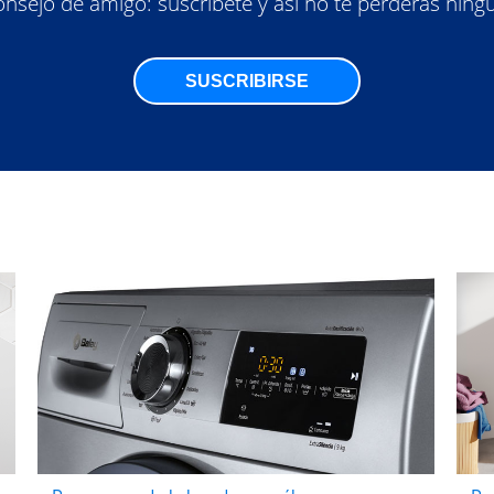
nsejo de amigo: suscríbete y así no te perderás ning
SUSCRIBIRSE