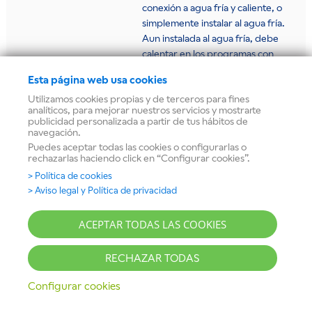
conexión a agua fría y caliente, o
simplemente instalar al agua fría.
Aun instalada al agua fría, debe
calentar en los programas con
temperatura. Puedes seguir los
Esta página web usa cookies
pasos para una correcta instalación
Utilizamos cookies propias y de terceros para fines
en el
manual de instrucciones
.
analíticos, para mejorar nuestros servicios y mostrarte
Quedamos a tu disposición. Un
publicidad personalizada a partir de tus hábitos de
saludo.
navegación.
Puedes aceptar todas las cookies o configurarlas o
Responder
rechazarlas haciendo click en “Configurar cookies”.
> Política de cookies
> Aviso legal y Política de privacidad
JORGE
DICE
ACEPTAR TODAS LAS COOKIES
11 octubre, 2021 a las 19:09
Me podiais mandar las instrucciones de la lavadora.
RECHAZAR TODAS
E-Nr3Ts60101A/16.
Configurar cookies
Gracias
Responder